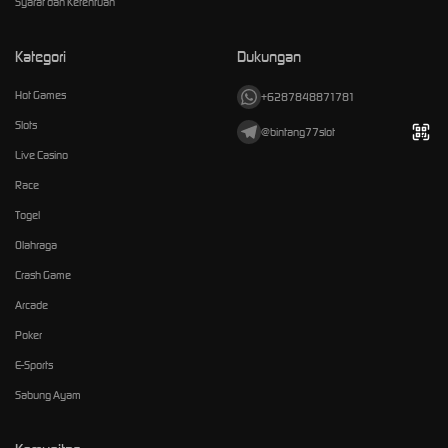
Syarat dan Ketentuan
Kategori
Dukungan
Hot Games
+6287848871781
Slots
@bintang77slot
Live Casino
Race
Togel
Olahraga
Crash Game
Arcade
Poker
E-Sports
Sabung Ayam