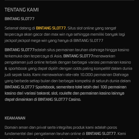
TENTANG KAMI
BINTANG SLOT77
Selamat datang di
BINTANG SLOT77
, Situs slot online yang sangat
terpercaya akan gacor dan max win nya sehingga memiliki banyak lagi
jackpot jackpot mega win yang hanya di BINTANG SLOT77
BINTANG SLOT77
adalah situs permainan taruhan olahraga hingga kasino
terkemuka dan terpercaya di Asia,
BINTANG SLOT77
menawarkan
pengalaman judi online terbaik dengan berbagai variasi permainan kasino
& sportsbook yang dapat dipilih dengan odds paling kompetitif dalam dunia
judi sepak bola. Kami menawarkan rata-rata 10.000 permainan Olahraga
yang berbeda setiap bulan dan berbagai kompetisi di seluruh dunia dalam
BINTANG SLOT77 Sportsbook, sementara total lebih dari 100 permainan
kasino dari variasi bakarat, slot, roulette dan permainan kasino lainnya
dapat dimainkan di BINTANG SLOT77 Casino.
KEAMANAN
Domain aman dan privat serta integritas produk kami adalah poros
fundamental dari pengalaman taruhan online di
BINTANG SLOT77
. Kami