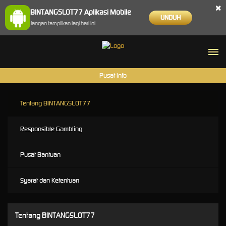
×
BINTANGSLOT77 Aplikasi Mobile
UNDUH
Jangan tampilkan lagi hari ini
Pusat Info
Tentang BINTANGSLOT77
Responsible Gambling
Pusat Bantuan
Syarat dan Ketentuan
Tentang BINTANGSLOT77