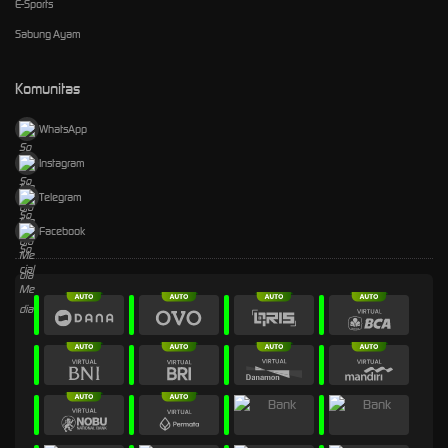
E-Sports
Sabung Ayam
Komunitas
WhatsApp
Instagram
Telegram
Facebook