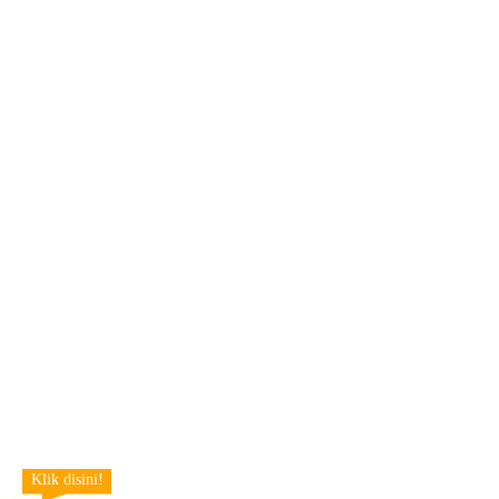
Klik disini!