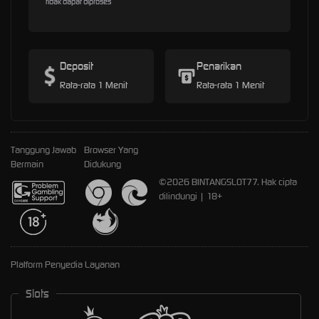
tidak dapat diproses
Deposit
Penarikan
Rata-rata 1 Menit
Rata-rata 1 Menit
Tanggung Jawab
Browser Yang
Bermain
Didukung
©2026 BINTANGSLOT77. Hak cipta
dilindungi | 18+
Platform Penyedia Layanan
Slots