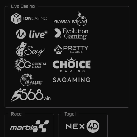
Live Casino
Race
Togel