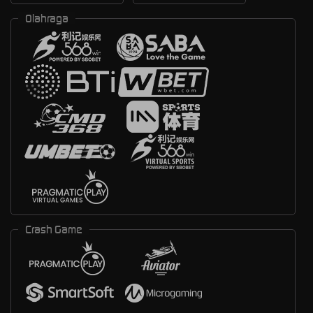
Olahraga
Crash Game