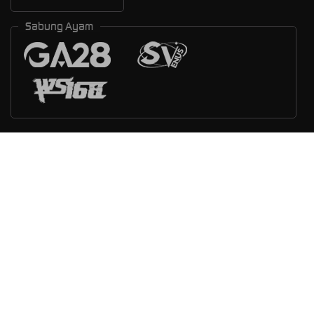
Sabung Ayam