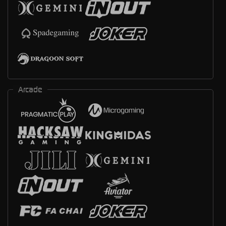
Arcade