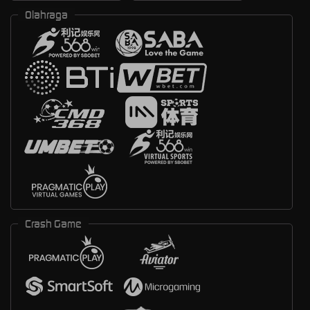
Olahraga
Crash Game