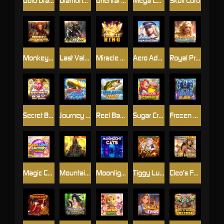
Gold Dragon
Diamond Mask
Oriental Treasures
Mega Cave
Skull Lord
Monkey King
Last Valkyrie
Miracle Ring
Aero Adventure
Royal Princess
Secret Ball
Journey to the Abyss
Reel Bass Family
Sugar Crush!
Frozen Blade
Magic Candy Factory
Mountain Spirit
Moonlight Cats
Tiggy Luck
Cleo’s Fortune