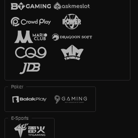
Poker
E-Sports