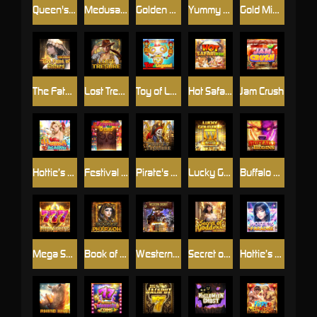
Queen's Bow
Medusa’s Blessing
Golden Kitty
Yummy Kitchen
Gold Mine Rush
The Fates of Sisters
Lost Treasure
Toy of Legend
Hot Safari Run
Jam Crush
Hottie’s Vacation
Festival of the Dead
Pirate's Treasure
Lucky Goldbar
Buffalo Begins
Mega Sevens
Book of Pharaoh
Western Sherrif
Secret of Goddess
Hottie’s Paradise