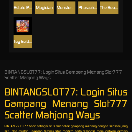
Estate Rich Man
Magician
Monster Pop
Pharaoh Treasures
The Beauties
Toy Soldiers
BINTANGSLOT77: Login Situs Gampang Menang Slot777
Scatter Mahjong Ways
BINTANGSLOT77: Login Situs
Gampang Menang Slot777
Scatter Mahjong Ways
BINTANGSLOT77 hadir sebagai situs slot online gampang menang dengan sensasi yang
seru dan mudah. Tampilan terbaru situs modern serta responsif memudahkan pemain