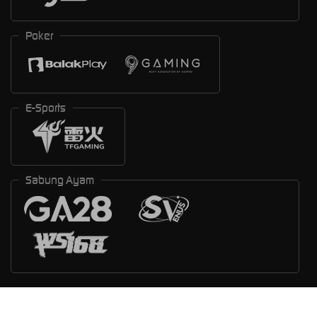
Poker
E-Sports
Sabung Ayam