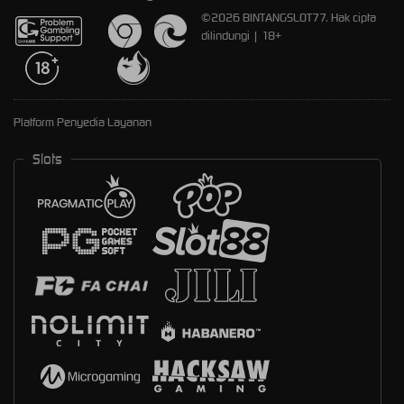
©2026 BINTANGSLOT77. Hak cipta
dilindungi | 18+
Platform Penyedia Layanan
Slots