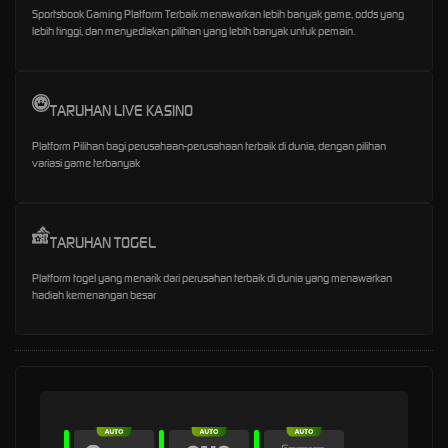
Sportsbook Gaming Platform Terbaik menawarkan lebih banyak game, odds yang
lebih tinggi, dan menyediakan pilihan yang lebih banyak untuk pemain.
TARUHAN LIVE KASINO
Platform Pilihan bagi perusahaan-perusahaan terbaik di dunia, dengan pilihan
variasi game terbanyak
TARUHAN TOGEL
Platform togel yang menarik dari perusahan terbaik di dunia yang menawarkan
hadiah kemenangan besar