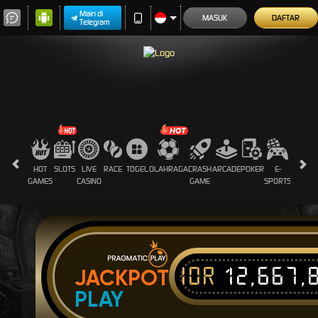
Main di
MASUK
DAFTAR
Telegram
HOT
SLOTS
LIVE
RACE
TOGEL
OLAHRAGA
CRASH
ARCADE
POKER
E-
SABUN
GAMES
CASINO
GAME
SPORTS
AYAM
IDR
12,667,
JACKPOT
PLAY