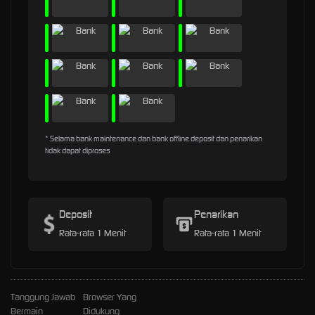
* Selama bank maintenance dan bank offline deposit dan penarikan
tidak dapat diproses
Deposit
Penarikan
Rata-rata 1 Menit
Rata-rata 1 Menit
Tanggung Jawab
Browser Yang
Bermain
Didukung