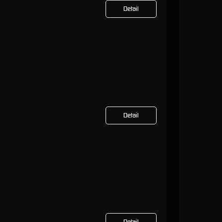
Detail
Detail
Detail