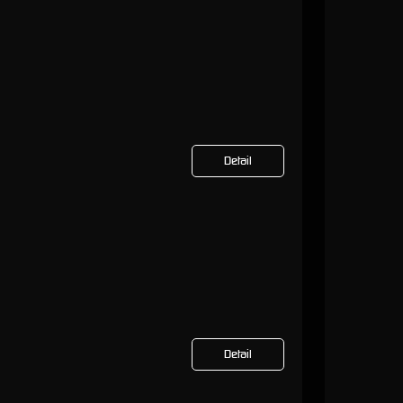
Detail
Detail