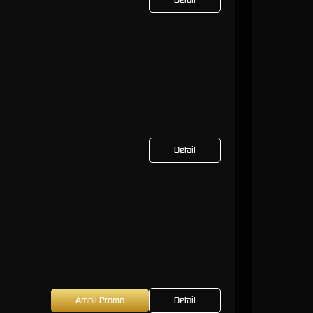
Detail
Ambil Promo
Detail