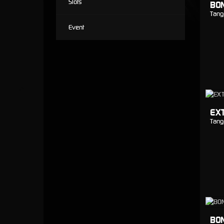
Slots
BON
Tang
Event
EXT
Tang
BON