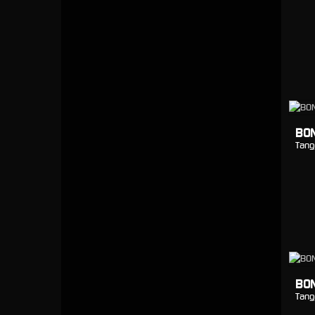
BON
Tang
BON
Tang