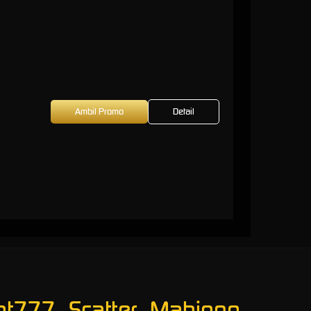
Ambil Promo
Detail
t777 Scatter Mahjong