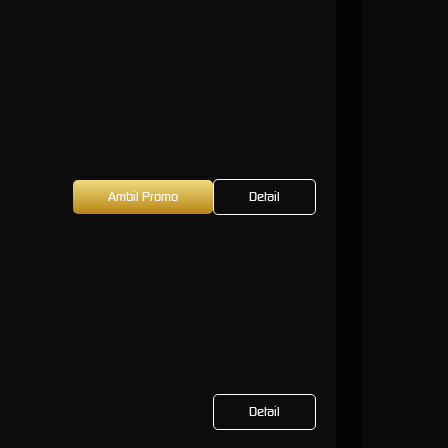
Ambil Promo
Detail
Detail