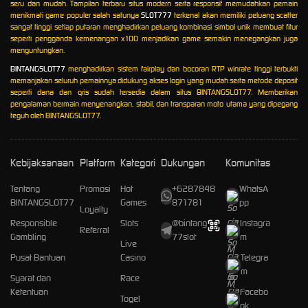
seru dan mudah. Tampilan terbaru situs modern serta responsif memudahkan pemain
menikmati game populer salah satunya
SLOT777
terkenal akan memiliki peluang scatter
sangat tinggi setiap putaran menghadirkan peluang kombinasi simbol unik membuat fitur
seperti pengganda kemenangan x100 menjadikan game semakin menegangkan juga
menguntungkan.
BINTANGSLOT77
menghadirkan sistem fairplay dan bocoran RTP winrate tinggi terbukti
memanjakan seluruh pemainnya didukung akses login yang mudah serta metode deposit
seperti dana dan qris sudah tersedia dalam situs BINTANGSLOT77. Memberikan
pengalaman bermain menyenangkan, stabil, dan transparan moto utama yang dipegang
teguh oleh BINTANGSLOT77.
Kebijaksanaan
Platform
Kategori
Dukungan
Komunitas
Tentang
Promosi
Hot
+6287848
WhatsA
BINTANGSLOT77
Games
871781
pp
Loyalty
Responsible
Slots
@bintang
Instagra
Referral
Gambling
77slot
m
Live
Pusat Bantuan
Casino
Telegra
m
Syarat dan
Race
Ketentuan
Facebo
Togel
ok