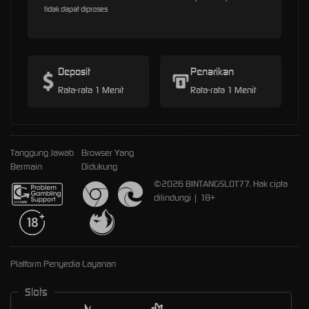
tidak dapat diproses
Deposit
Penarikan
Rata-rata 1 Menit
Rata-rata 1 Menit
Tanggung Jawab
Browser Yang
Bermain
Didukung
©2026 BINTANGSLOT77. Hak cipta
dilindungi | 18+
Platform Penyedia Layanan
Slots