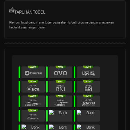
TARUHAN TOGEL
Platform togel yang menarik dari perusahan terbaik di dunia yang menawarkan
hadiah kemenangan besar