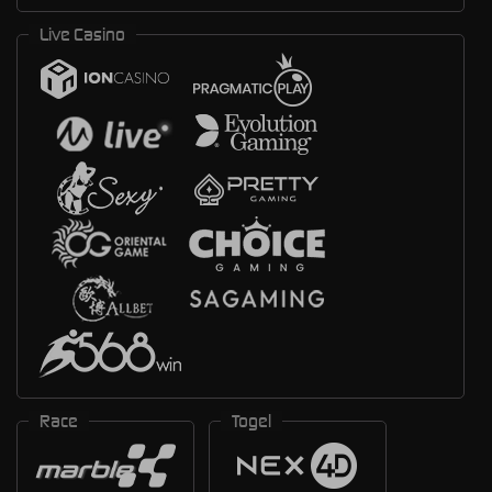
Live Casino
Race
Togel