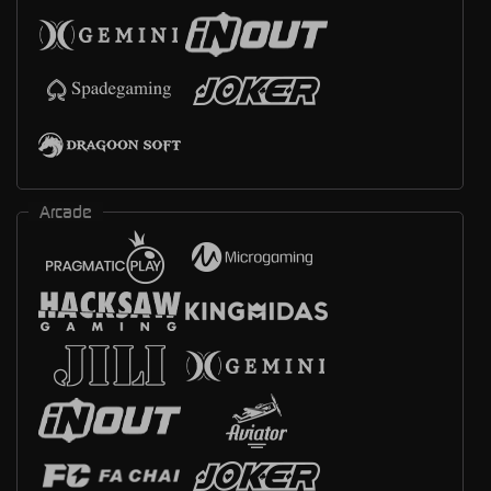
Arcade