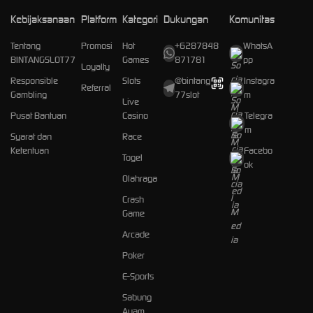
Kebijaksanaan
Platform
Kategori
Dukungan
Komunitas
Tentang
Promosi
Hot
+6287848
WhatsA
BINTANGSLOT77
Games
871781
pp
Loyalty
Responsible
Slots
@bintang
Instagra
Referral
Gambling
77slot
m
Live
Pusat Bantuan
Casino
Telegra
m
Syarat dan
Race
Ketentuan
Facebo
Togel
ok
Olahraga
Crash
Game
Arcade
Poker
E-Sports
Sabung
Ayam