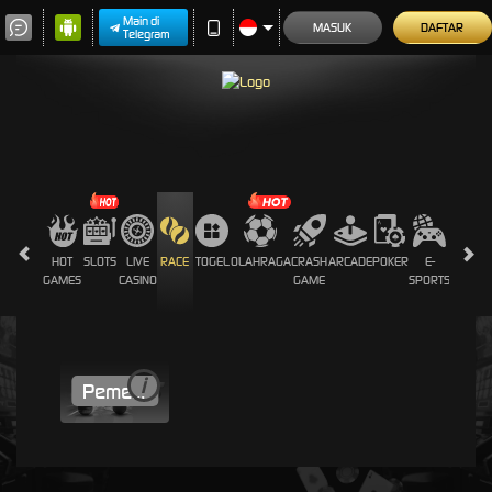
Main di
MASUK
DAFTAR
Telegram
HOT
SLOTS
LIVE
RACE
TOGEL
OLAHRAGA
CRASH
ARCADE
POKER
E-
SABUN
GAMES
CASINO
GAME
SPORTS
AYAM
i