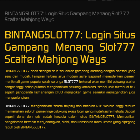
BINTANGSLOT77: Login Situs Gampang Menang Slot777
Scatter Mahjong Ways
BINTANGSLOT77: Login Situs
Gampang Menang Slot777
Scatter Mahjong Ways
BINTANGSLOT77 hadir sebagai situs slot online gampang menang dengan sensasi yang
seru dan mudah. Tampilan terbaru situs modern serta responsif memudahkan pemain
menikmati game populer salah satunya
SLOT777
terkenal akan memiliki peluang scatter
sangat tinggi setiap putaran menghadirkan peluang kombinasi simbol unik membuat fitur
seperti pengganda kemenangan x100 menjadikan game semakin menegangkan juga
menguntungkan.
BINTANGSLOT77
menghadirkan sistem fairplay dan bocoran RTP winrate tinggi terbukti
memanjakan seluruh pemainnya didukung akses login yang mudah serta metode deposit
seperti dana dan qris sudah tersedia dalam situs BINTANGSLOT77. Memberikan
pengalaman bermain menyenangkan, stabil, dan transparan moto utama yang dipegang
teguh oleh BINTANGSLOT77.