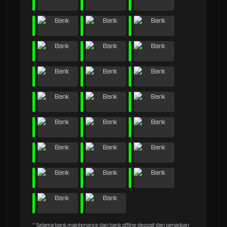
* Selama bank maintenance dan bank offline deposit dan penarikan