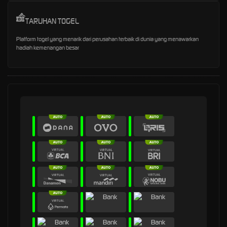
TARUHAN TOGEL
Platform togel yang menarik dari perusahan terbaik di dunia yang menawarkan
hadiah kemenangan besar