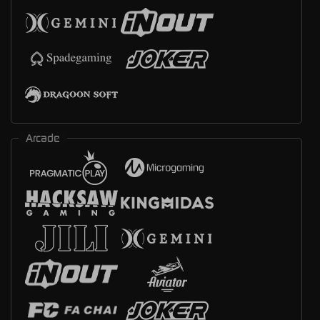
Arcade