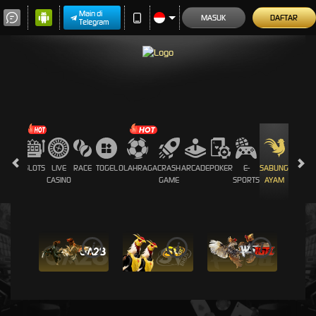
Main di
MASUK
DAFTAR
Telegram
HOT
SLOTS
LIVE
RACE
TOGEL
OLAHRAGA
CRASH
ARCADE
POKER
E-
SABUNG
PROMOS
GAMES
CASINO
GAME
SPORTS
AYAM
i
i
i