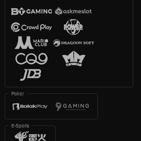
Poker
E-Sports