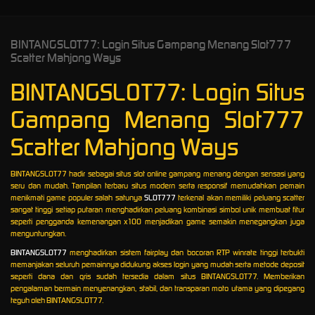
BINTANGSLOT77: Login Situs Gampang Menang Slot777
Scatter Mahjong Ways
BINTANGSLOT77: Login Situs
Gampang Menang Slot777
Scatter Mahjong Ways
BINTANGSLOT77 hadir sebagai situs slot online gampang menang dengan sensasi yang
seru dan mudah. Tampilan terbaru situs modern serta responsif memudahkan pemain
menikmati game populer salah satunya
SLOT777
terkenal akan memiliki peluang scatter
sangat tinggi setiap putaran menghadirkan peluang kombinasi simbol unik membuat fitur
seperti pengganda kemenangan x100 menjadikan game semakin menegangkan juga
menguntungkan.
BINTANGSLOT77
menghadirkan sistem fairplay dan bocoran RTP winrate tinggi terbukti
memanjakan seluruh pemainnya didukung akses login yang mudah serta metode deposit
seperti dana dan qris sudah tersedia dalam situs BINTANGSLOT77. Memberikan
pengalaman bermain menyenangkan, stabil, dan transparan moto utama yang dipegang
teguh oleh BINTANGSLOT77.