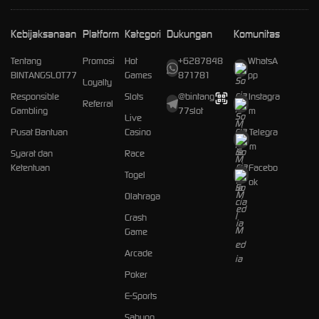
Kebijaksanaan
Platform
Kategori
Dukungan
Komunitas
Tentang
Promosi
Hot
+6287848
WhatsA
BINTANGSLOT77
Games
871781
pp
Loyalty
Responsible
Slots
@bintang
Instagra
Referral
Gambling
77slot
m
Live
Pusat Bantuan
Casino
Telegra
m
Syarat dan
Race
Ketentuan
Facebo
Togel
ok
Olahraga
Crash
Game
Arcade
Poker
E-Sports
Sabung