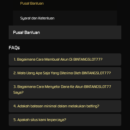
Pusat Bantuan
Syarat dan Ketentuan
Pusat Bantuan
FAQs
1. Bagaimana Cara Membuat Akun Di BINTANGSLOT77?
2. Mata Uang Apa Saja Yang Diterima Oleh BINTANGSLOT77?
3. Bagaimana Cara Menyetor Dana Ke Akun BINTANGSLOT77
Saya?
4. Adakah batasan minimal dalam melakukan betting?
5. Apakah situs kami terpercaya?