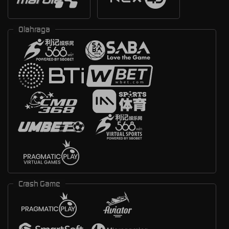
Olahraga
Crash Game