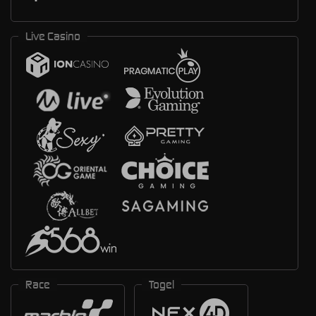
Live Casino
Race
Togel