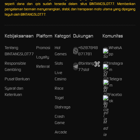
seperti dana dan qris sudah tersedia dalam situs BINTANGSLOT77. Memberikan
pengalaman bermain menyenangkan, stabil, dan transparan moto utama yang dipegang
teguh oleh BINTANGSLOT77.
Kebijaksanaan
Platform
Kategori
Dukungan
Komunitas
Tentang
Promosi
Hot
+6287848
WhatsA
BINTANGSLOT77
Games
871781
pp
Loyalty
Responsible
Slots
@bintang
Instagra
Referral
Gambling
77slot
m
Live
Pusat Bantuan
Casino
Telegra
m
Syarat dan
Race
Ketentuan
Facebo
Togel
ok
Olahraga
Crash
Game
Arcade