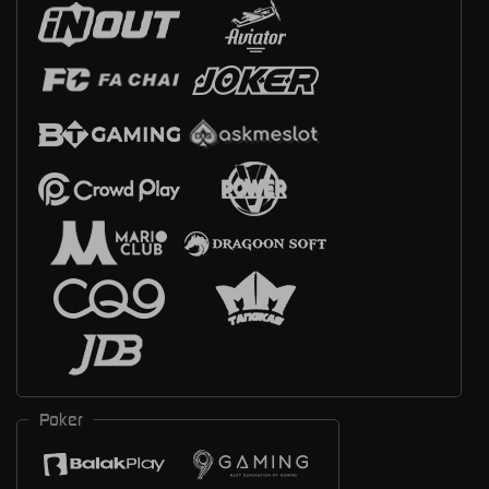
Poker