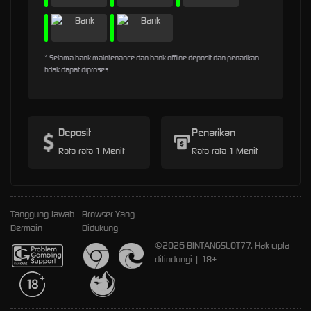
* Selama bank maintenance dan bank offline deposit dan penarikan
tidak dapat diproses
Deposit
Penarikan
Rata-rata 1 Menit
Rata-rata 1 Menit
Tanggung Jawab
Browser Yang
Bermain
Didukung
©2026 BINTANGSLOT77. Hak cipta
dilindungi | 18+