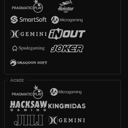
Arcade