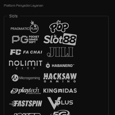
Platform Penyedia Layanan
Slots