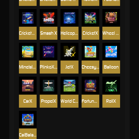
CricketerX
Smash X
HelicopterX
CricketX
Wheel Of Destiny
MineIsland
PlinkoXClassic
JetX
Cheesy Road
Balloon
CarX
PropelX
World Champion X
Fortune Catch
RollX
CaiBalaoCappadocia