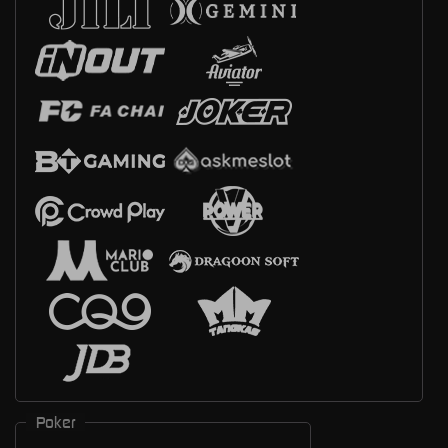
Poker