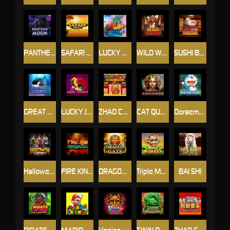
PANTHER MOON
SAFARI HEAT
LUCKY BEASTS
WILD WEST
SUSHI BONANZA
GREAT BLUE
LUCKY JOKER 5
ZHAO CAI JIN BAO
CAT QUEEN
Doraemon
Halloween Fortune
FIRE KINGDOM
DRAGON GATE
Triple Monkey
BAI SHI