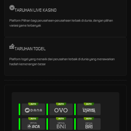
TARUHAN LIVE KASINO
Platform Pilihan bagi perusahaan-perusahaan terbaik di dunia, dengan pilihan
variasi game terbanyak
TARUHAN TOGEL
Platform togel yang menarik dari perusahan terbaik di dunia yang menawarkan
hadiah kemenangan besar