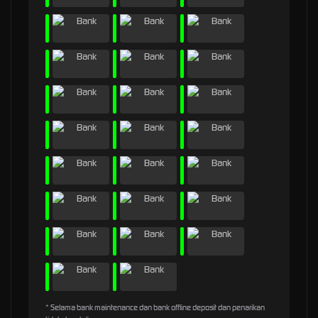
* Selama bank maintenance dan bank offline deposit dan penarikan