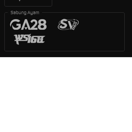
Sabung Ayam