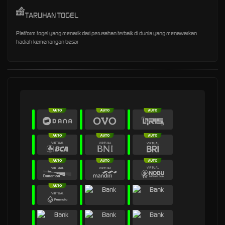
TARUHAN TOGEL
Platform togel yang menarik dari perusahan terbaik di dunia yang menawarkan
hadiah kemenangan besar