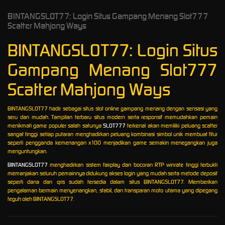
BINTANGSLOT77: Login Situs Gampang Menang Slot777
Scatter Mahjong Ways
BINTANGSLOT77: Login Situs
Gampang Menang Slot777
Scatter Mahjong Ways
BINTANGSLOT77 hadir sebagai situs slot online gampang menang dengan sensasi yang
seru dan mudah. Tampilan terbaru situs modern serta responsif memudahkan pemain
menikmati game populer salah satunya
SLOT777
terkenal akan memiliki peluang scatter
sangat tinggi setiap putaran menghadirkan peluang kombinasi simbol unik membuat fitur
seperti pengganda kemenangan x100 menjadikan game semakin menegangkan juga
menguntungkan.
BINTANGSLOT77
menghadirkan sistem fairplay dan bocoran RTP winrate tinggi terbukti
memanjakan seluruh pemainnya didukung akses login yang mudah serta metode deposit
seperti dana dan qris sudah tersedia dalam situs BINTANGSLOT77. Memberikan
pengalaman bermain menyenangkan, stabil, dan transparan moto utama yang dipegang
teguh oleh BINTANGSLOT77.