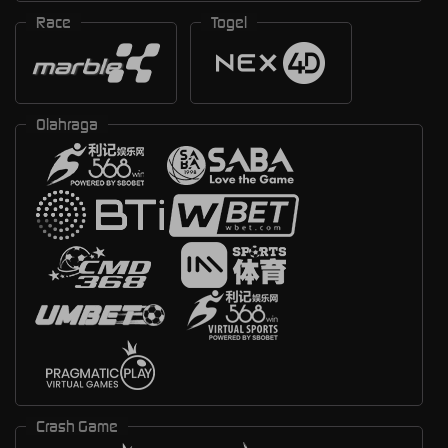
Race
Togel
Olahraga
Crash Game