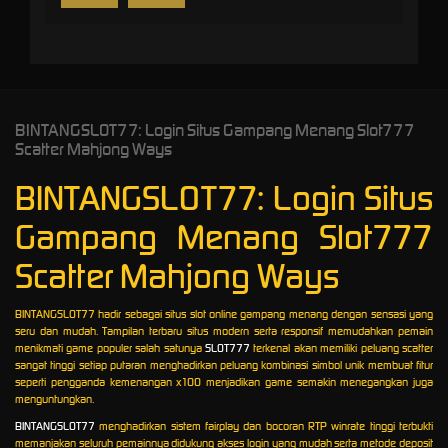
BINTANGSLOT77: Login Situs Gampang Menang Slot777
Scatter Mahjong Ways
BINTANGSLOT77: Login Situs
Gampang Menang Slot777
Scatter Mahjong Ways
BINTANGSLOT77 hadir sebagai situs slot online gampang menang dengan sensasi yang
seru dan mudah. Tampilan terbaru situs modern serta responsif memudahkan pemain
menikmati game populer salah satunya
SLOT777
terkenal akan memiliki peluang scatter
sangat tinggi setiap putaran menghadirkan peluang kombinasi simbol unik membuat fitur
seperti pengganda kemenangan x100 menjadikan game semakin menegangkan juga
menguntungkan.
BINTANGSLOT77
menghadirkan sistem fairplay dan bocoran RTP winrate tinggi terbukti
memanjakan seluruh pemainnya didukung akses login yang mudah serta metode deposit