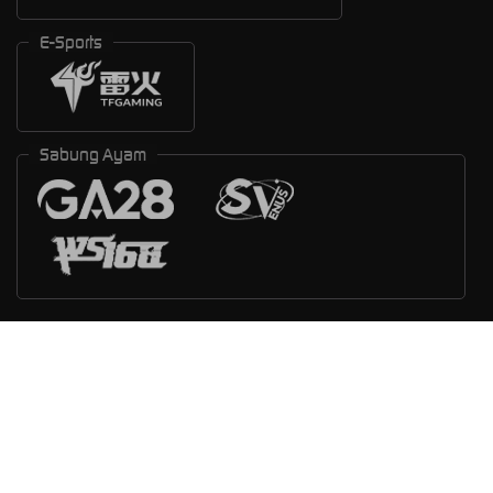
E-Sports
Sabung Ayam