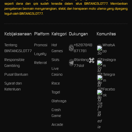
seperti dana dan qris sudah tersedia dalam situs BINTANGSLOT77. Memberikan
pengalaman bermain menyenangkan, stabil, dan transparan moto utama yang dipegang
teguh oleh BINTANGSLOT77.
Kebijaksanaan
Platform
Kategori
Dukungan
Komunitas
Tentang
Promosi
Hot
+6287848
WhatsA
BINTANGSLOT77
Games
871781
pp
Loyalty
Responsible
Slots
@bintang
Instagra
Referral
Gambling
77slot
m
Live
Pusat Bantuan
Casino
Telegra
m
Syarat dan
Race
Ketentuan
Facebo
Togel
ok
Olahraga
Crash
Game
Arcade