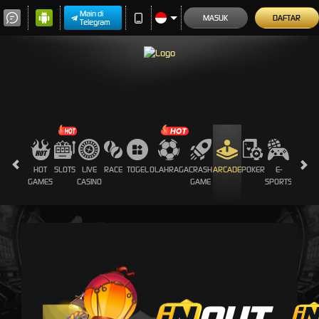
Main di
MASUK
DAFTAR
Telegram
HOT
SLOTS
LIVE
RACE
TOGEL
OLAHRAGA
CRASH
ARCADE
POKER
E-
SABUN
GAMES
CASINO
GAME
SPORTS
AYAM