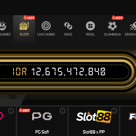
 GAMES
SLOTS
LIVE CASINO
RACE
TOGEL
OLAHRAGA
CRASH
IDR
12,675,472,840
i
i
i
a
PG Soft
Slot88 x PP