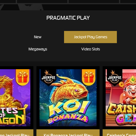
PRAGMATIC PLAY
New
Jackpot Play Games
Megaways
Video Slots
on Jackpot Play
Koi Bonanza Jackpot Play
Caishen's Gems