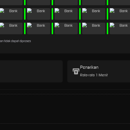
an tidak dapat diproses
Penarikan
Rata-rata 1 Menit