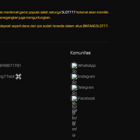
ain menikmati game populer salah satunya
SLOT777
terkenal akan memiliki
n menegangkan juga menguntungkan.
deposit seperti dana dan qris sudah tersedia dalam situs BINTANGSLOT77.
Komunitas
848871781
WhatsApp
ng77slot
Instagram
Telegram
Facebook