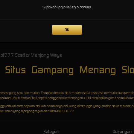
Silahkan login terlebih dahulu.
OK
ot777 Scatter Mahjong Ways
 Situs Gampang Menang Slo
nsasi yang seru dan mudah. Tampilan terbaru situs modern serta responsif memudahkan pemai
inasi simbol unik membuat fitur seperti pengganda kemenangan x100 menjadikan game semakin 
inggi terbukti memanjakan seluruh pemainnya didukung akses login yang mudah serta metode de
oto utama yang dipegang teguh oleh BINTANGSLOT77.
Kategori
Dukungan