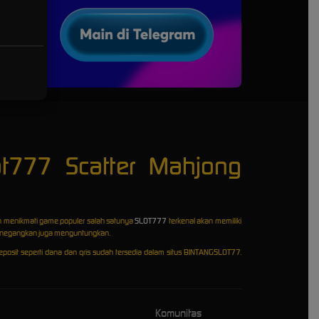
t777 Scatter Mahjong
n menikmati game populer salah satunya
SLOT777
terkenal akan memiliki
menegangkan juga menguntungkan.
posit seperti dana dan qris sudah tersedia dalam situs BINTANGSLOT77.
Komunitas